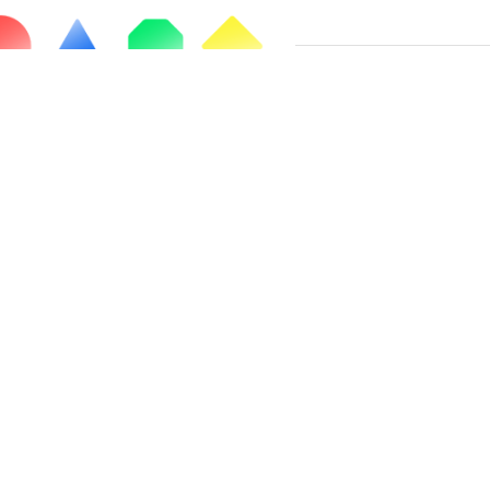
Chaussée de Liège, 654C
5100 Jambes
Belgique
+32 (0)81 821 320
TVA BE 0539.960.891 – RPM Liège (div.Namur)
BE45 0017 1714 1789
info@awsr.be
NACH AWSR.BE
Pädagogischer Termin