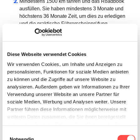
Mindestens 1500 km fahren und das Roadbook
ausfüllen. Sie haben mindestens 3 Monate und
höchstens 36 Monate Zeit, um dies zu erledigen
und die praktische Führerscheinprüfung
abzulegen. Die Frist wird ab dem
Ausstellungsdatum der neusten Bescheinigung
des pädagogischen Termins - d. h. ab dem
Ausstellungsdatum Ihrer Bescheinigung oder
Diese Webseite verwendet Cookies
derjenigen Ihrer Begleitperson(en) - berechnet.
Wir verwenden Cookies, um Inhalte und Anzeigen zu
personalisieren, Funktionen für soziale Medien anbieten
Den Risikowahrnehmungstest in einem
zu können und die Zugriffe auf unsere Website zu
Prüfzentrum in der Wallonie bestehen.
analysieren. Außerdem geben wir Informationen zu Ihrer
Verwendung unserer Website an unsere Partner für
Ihre praktische Führerscheinprüfung ablegen.
soziale Medien, Werbung und Analysen weiter. Unsere
Partner führen diese Informationen möglicherweise mit
weiteren Daten zusammen, die Sie ihnen bereitgestellt
haben oder die sie im Rahmen Ihrer Nutzung der Dienste
gesammelt haben.
Einwilligungsauswahl
Notwendig