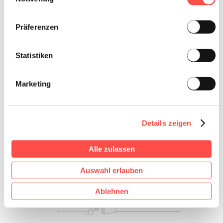
Präferenzen
Statistiken
Die Prüfzentren in der
Marketing
Wallonie
Details zeigen
Alle zulassen
Auswahl erlauben
Ablehnen