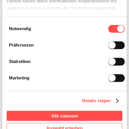
Partner führen diese Informationen möglicherweise mit
weiteren Daten zusammen, die Sie ihnen bereitgestellt
haben oder die sie im Rahmen Ihrer Nutzung der Dienste
gesammelt haben.
Einwilligungsauswahl
Notwendig
Präferenzen
Statistiken
Marketing
Details zeigen
Alle zulassen
Auswahl erlauben