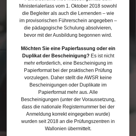
Führerscheins
M36
, müssen die auf
Ministerialerlass vom 1. Oktober 2018 sowohl
dem provisorischen Führerschein
die Begleiter als auch die Lernenden – wie
im provisorischen Führerschein angegeben –
angegebenen Begleiter
und
der
die pädagogische Schulung absolvieren,
Lernende die Ausbildung des
bevor mit der Ausbildung begonnen wird.
pädagogischen Treffens absolvieren,
Möchten Sie eine Papierfassung oder ein
bevor sie mit der Fahrausbildung
Duplikat der Bescheinigung?
Es ist nicht
beginnen.
mehr erforderlich, eine Bescheinigung im
Papierformat bei der praktischen Prüfung
vorzulegen. Daher stellt die AWSR keine
Die offizielle Bescheinigung.
Bescheinigungen oder Duplikate im
Das erste offizielle interaktive E-
Papierformat mehr aus. Alle
Learning, das vom Öffentlichen
Bescheinigungen (unter der Voraussetzung,
dass die nationale Registernummer bei der
Dienst der Wallonie (ÖDW) offiziell
Anmeldung korrekt eingegeben wurde)
anerkannt wurde.
wurden seit 2018 an die Prüfungszentren in
Wallonien übermittelt.
Besonders für den Lernende und