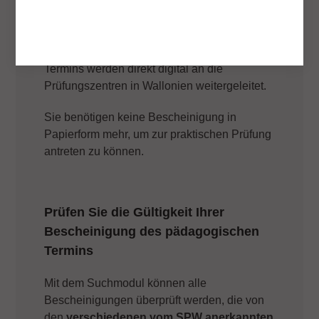
Termins
Die Bescheinigungen des pädagogischen
Termins werden direkt digital an die
Prüfungszentren in Wallonien weitergeleitet.
Sie benötigen keine Bescheinigung in
Papierform mehr, um zur praktischen Prüfung
antreten zu können.
Prüfen Sie die Gültigkeit Ihrer
Bescheinigung des pädagogischen
Termins
Mit dem Suchmodul können alle
Bescheinigungen überprüft werden, die von
den
verschiedenen vom SPW anerkannten