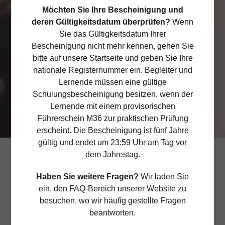
seine Begleitperson(en) entwickelt
Möchten Sie Ihre Bescheinigung und
deren Gültigkeitsdatum überprüfen?
Wenn
Das notwendige Werkzeug um die
Sie das Gültigkeitsdatum Ihrer
Straßenverkehrsrisiken im
Bescheinigung nicht mehr kennen, gehen Sie
Zusammenhang mit dem Farhen
bitte auf unsere Startseite und geben Sie Ihre
besser zu verstehen.
nationale Registernummer ein. Begleiter und
Lernende müssen eine gültige
Schulungsbescheinigung besitzen, wenn der
Lernende mit einem provisorischen
ERHALTEN SIE NUN IHRE BESCHEINIGUNG
Führerschein M36 zur praktischen Prüfung
erscheint. Die Bescheinigung ist fünf Jahre
gültig und endet um 23:59 Uhr am Tag vor
dem Jahrestag.
Haben Sie weitere Fragen?
Wir laden Sie
Bescheinigung des
ein, den FAQ-Bereich unserer Website zu
besuchen, wo wir häufig gestellte Fragen
pädagogischen
beantworten.