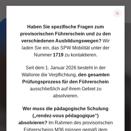
Haben Sie spezifische Fragen zum
provisorischen Führerschein und zu den
Wilkommen
verschiedenen Ausbildungswegen?
Wir
laden Sie ein, das SPW Mobilität unter der
beim
Nummer
1719
zu kontaktieren.
pädagogischen
Seit dem 1. Januar 2026 besteht in der
Wallonie die Verpflichtung,
den gesamten
Termin der
Prüfungsprozess für den Führerschein
ausschließlich auf ihrem Gebiet zu
AWSR!
absolvieren.
Wer muss die pädagogische Schulung
(„rendez-vous pédagogique“)
absolvieren?
Im Rahmen des provisorischen
Im Rahmen des provisorischen
Führerscheins M36 müssen gemäß dem