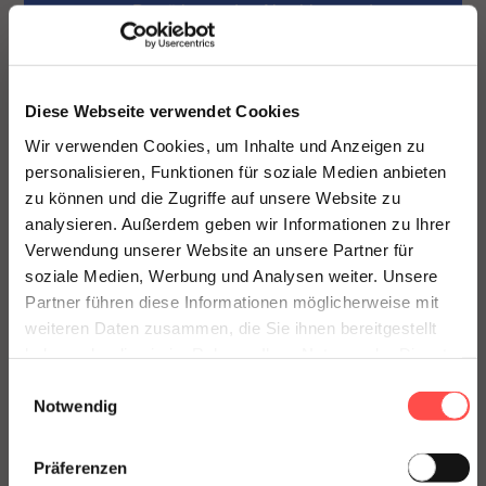
Bestätigung des Abschlusses der
Ausbildung, in der Ihnen mitgeteilt
wird, dass Ihre Bescheinigung an die
Prüfungszentren in Wallonien
Diese Webseite verwendet Cookies
geschickt wurde (die Bescheinigung
wird nur dann digital versandt, wenn
Wir verwenden Cookies, um Inhalte und Anzeigen zu
Ihre nationale Registernummer
personalisieren, Funktionen für soziale Medien anbieten
korrekt eingegeben wurde).
zu können und die Zugriffe auf unsere Website zu
analysieren. Außerdem geben wir Informationen zu Ihrer
Gültigkeit
Verwendung unserer Website an unsere Partner für
soziale Medien, Werbung und Analysen weiter. Unsere
Die Bescheinigung ist 5 Jahre lang
Partner führen diese Informationen möglicherweise mit
gültig und endet um 23:59 Uhr am
weiteren Daten zusammen, die Sie ihnen bereitgestellt
Tag vor dem Jahrestag.
haben oder die sie im Rahmen Ihrer Nutzung der Dienste
gesammelt haben.
Einwilligungsauswahl
ICH MELDE MICH AN
Notwendig
Präferenzen