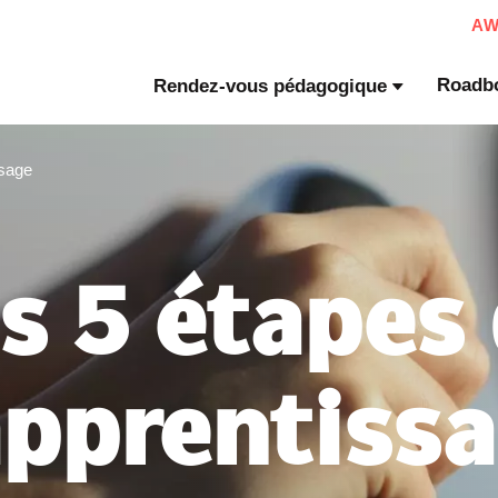
A
Roadb
Rendez-vous pédagogique
ssage
s 5 étapes
apprentiss